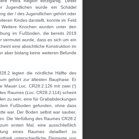
ere Petra Region einzigartig. Direkt
er Jugendlichen wurde ein Schädel
ung der / des Jugendlichen gehört oder
iteren Kindes darstellt, konnte im Feld
n. Weitere Knochen wurden unter den
Wölbung im Fußboden, die bereits 2019
r vermutet wurde, dass es sich um ein
heint eine absichtliche Konstruktion im
r aber bislang keine weiteren Befunde
8.2 legten die nördliche Hälfte des
aum gehört zur ältesten Bauphase. Er
ie Mauer Loc. CR28:2:126 mit zwei (!)
es Raumes (Loc. CR28.2:114) scheint
den zu sein; eine für Grababdeckungen
uf dem Fußboden gefunden, ohne dass
atte war. Der Boden selbst war sauber,
nen. Die Verfüllung des Raumes CR28.2
zum ersten Mal, eine ausschließlich
llung eines Raumes detailliert zu
nthielt unterschiedliche Elemente von