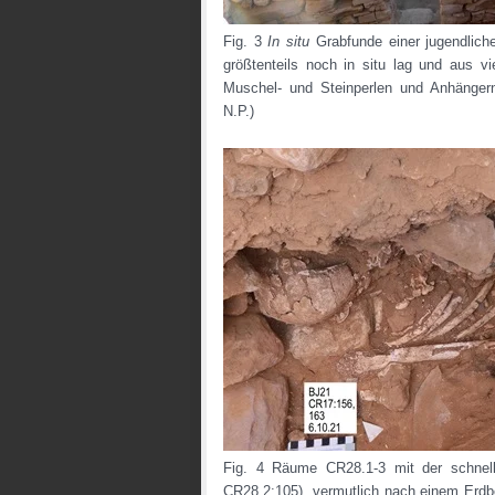
Fig. 3
In situ
Grabfunde einer jugendlic
größtenteils noch in situ lag und aus vie
Muschel- und Steinperlen und Anhänge
N.P.)
Fig. 4 Räume CR28.1-3 mit der schnell
CR28.2:105), vermutlich nach einem Erd