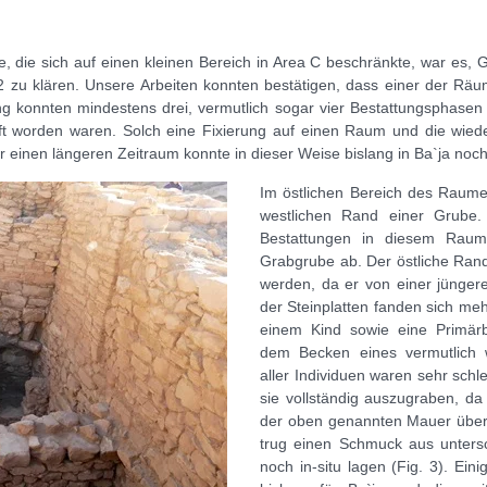
 die sich auf einen kleinen Bereich in Area C beschränkte, war es,
 zu klären. Unsere Arbeiten konnten bestätigen, dass einer der Räum
ng konnten mindestens drei, vermutlich sogar vier Bestattungsphasen f
t worden waren. Solch eine Fixierung auf einen Raum und die wied
einen längeren Zeitraum konnte in dieser Weise bislang in Ba`ja noch
Im östlichen Bereich des Raume
westlichen Rand einer Grube.
Bestattungen in diesem Raum 
Grabgrube ab. Der östliche Rand
werden, da er von einer jüngere
der Steinplatten fanden sich me
einem Kind sowie eine Primärb
dem Becken eines vermutlich 
aller Individuen waren sehr schl
sie vollständig auszugraben, da
der oben genannten Mauer überd
trug einen Schmuck aus unters
noch in-situ lagen (Fig. 3). Ei