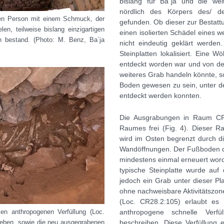
bislang für Ba`ja und die weit
nördlich des Körpers des/ d
hen Person mit einem Schmuck, der
gefunden. Ob dieser zur Bestatt
len, teilweise bislang einzigartigen
einen isolierten Schädel eines we
rn bestand.
(Photo: M. Benz, Ba`ja
nicht eindeutig geklärt werde
Steinplatten lokalisiert. Eine 
entdeckt worden war und von de
weiteres Grab handeln könnte, sc
Boden gewesen zu sein, unter de
entdeckt werden konnten.
Die Ausgrabungen in Raum CR2
Raumes frei (Fig. 4). Dieser R
wird im Osten begrenzt durch d
Wandöffnungen. Der Fußboden d
mindestens einmal erneuert wor
typische Steinplatte wurde a
jedoch ein Grab unter dieser Pl
ohne nachweisbare Aktivitätszo
(Loc. CR28.2:105) erlaubt es 
en anthropogenen Verfüllung (Loc.
anthropogene schnelle Verfü
beben, sowie die neu ausgegrabenen
beschreiben. Diese Verfüllung e