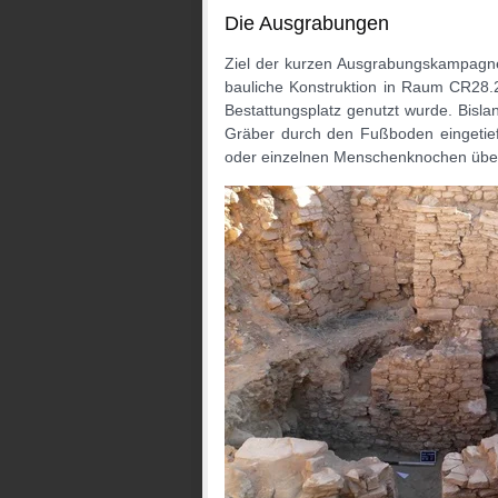
Die Ausgrabungen
Ziel der kurzen Ausgrabungskampagne,
bauliche Konstruktion in Raum CR28.2
Bestattungsplatz genutzt wurde. Bisla
Gräber durch den Fußboden eingetief
oder einzelnen Menschenknochen über 